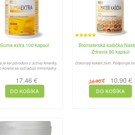
Suma extra 100 kapsúl
Biomaterská kašička Nást
Zdravia 60 kapsúl
 je ker pôvodom z Južnej Ameriky,
Dokonalý kokteil živín. Podporuje imu
o korene sa vyznačujú mimoriadnymi
účinkami na ľudské zd..
17.46 €
10.90 €
14.90 €