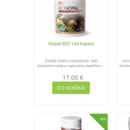
Nopal BIO 120 kapsúl
Znižuje hladinu cholesterolu, lieči
Suma
žalúdočné vredy a napomáha zlepšiť krvný
ktoréh
obeh. Pozitívne pôsobí ..
17.05 €
-4%