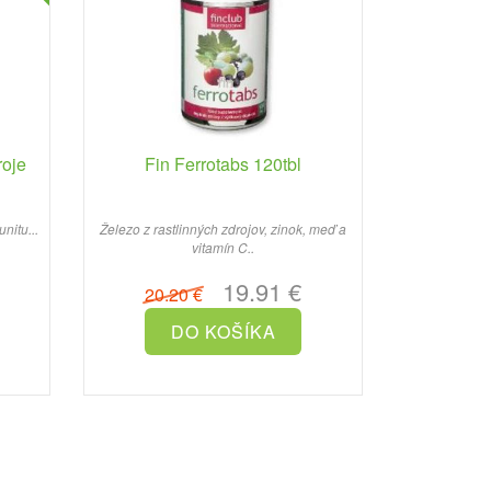
roje
Fin Ferrotabs 120tbl
nitu...
Železo z rastlinných zdrojov, zinok, meď a
vitamín C..
19.91 €
20.20 €