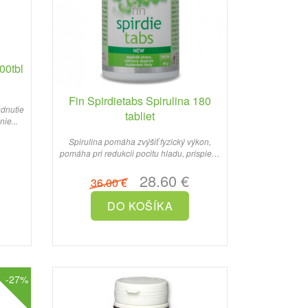
00tbl
Fin Spirdietabs Spirulina 180
udnutie
tabliet
ie...
Spirulina pomáha zvýšiť fyzický výkon,
pomáha pri redukcii pocitu hladu, prispieva
k zmierneniu chut..
28.60 €
36.00 €
-27%