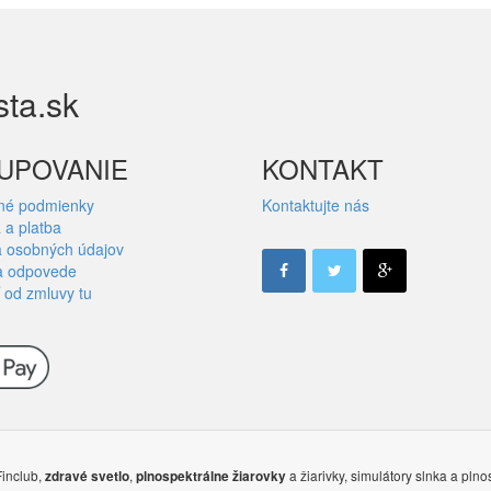
sta.sk
UPOVANIE
KONTAKT
né podmienky
Kontaktujte nás
 a platba
 osobných údajov
a odpovede
 od zmluvy tu
Finclub,
,
a žiarivky, simulátory slnka a p
zdravé svetlo
plnospektrálne žiarovky