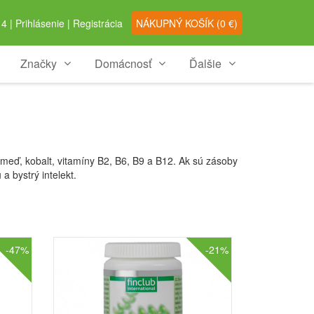
4 |
Prihlásenie
|
Registrácia
NÁKUPNÝ
KOŠÍK
(
0
€)
Značky
Domácnosť
Ďalšie
meď, kobalt, vitamíny B2, B6, B9 a B12. Ak sú zásoby
 bystrý intelekt.
-47%
-21%