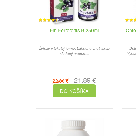
Fin Ferrofortis B 250ml
Chlo
Železo v tekutej forme. Lahodná chuť, sirup
Deto
sladený medom...
Výhod
21.89 €
22.80 €