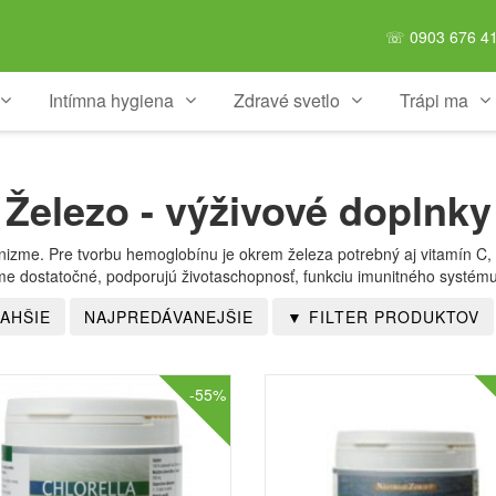
☏ 0903 676 41
Intímna hygiena
Zdravé svetlo
Trápi ma
Železo - výživové doplnky
izme. Pre tvorbu hemoglobínu je okrem železa potrebný aj vitamín C, 
me dostatočné, podporujú životaschopnosť, funkciu imunitného systému a
-55%