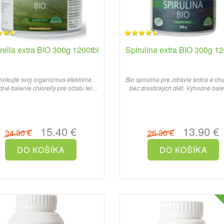
rella extra BIO 300g 1200tbl
Spirulina extra BIO 300g 12
xikujte svoj organizmus efektívne.
Bio spirulina pre zdravie srdca a ch
né balenie chlorelly pre očistu tela,
bez drastických diét. Výhodné balen
energiu a dobrý sp..
15.40 €
13.90 €
34.30 €
26.30 €