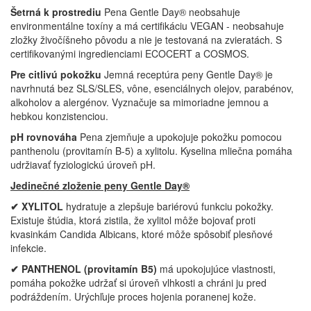
Šetrná k prostrediu
Pena Gentle Day® neobsahuje
environmentálne toxíny a má certifikáciu VEGAN - neobsahuje
zložky živočíšneho pôvodu a nie je testovaná na zvieratách. S
certifikovanými ingredienciami ECOCERT a COSMOS.
Pre citlivú pokožku
Jemná receptúra peny Gentle Day® je
navrhnutá bez SLS/SLES, vône, esenciálnych olejov, parabénov,
alkoholov a alergénov. Vyznačuje sa mimoriadne jemnou a
hebkou konzistenciou.
pH rovnováha
Pena zjemňuje a upokojuje pokožku pomocou
panthenolu (provitamín B-5) a xylitolu. Kyselina mliečna pomáha
udržiavať fyziologickú úroveň pH.
Jedinečné zloženie peny Gentle Day®
✔ XYLITOL
hydratuje a zlepšuje bariérovú funkciu pokožky.
Existuje štúdia, ktorá zistila, že xylitol môže bojovať proti
kvasinkám Candida Albicans, ktoré môže spôsobiť plesňové
infekcie.
✔ PANTHENOL (provitamín B5)
má upokojujúce vlastnosti,
pomáha pokožke udržať si úroveň vlhkosti a chráni ju pred
podráždením. Urýchľuje proces hojenia poranenej kože.