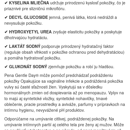
✔ KYSELINA MLIEČNA
udržuje prirodzenú kyslosť pokožky, čo je
priaznivé pre slizničnú mikroflóru.
✔ DECYL GLUCOSIDE
jemná, penivá látka, ktorá nedráždi a
nevysušuje pokožku.
✔ HYDROXYETYL UREA
zvyšuje elasticitu pokožky a poskytuje
dlhotrvajúcu hydratáciu.
✔ LAKTÁT SODNÝ
podporuje prirodzený hydratačný faktor
(reguluje obsah vlhkosti v pokožke ochranou pred dehydratáciou)
a pomáha hydratovať pokožku.
✔ GLUKONÁT SODNÝ
zjemňuje pokožku a robí ju hladšou.
Pena Gentle Day® môže pomôcť predchádzať podráždeniu
pokožky Opakujúce sa vaginálne infekcie a podráždená pokožka
vulvy sú časté sťažnosti žien. Vyskytujú sa v dôsledku
hormonálnych zmien od dospievania až po menopauzu. Vplyv na
to majú aj syntetické vložky, syntetické nohavičky, tmavé
oblečenie, pracie prostriedky a aviváže, parfumy v prípravkoch na
intímnu hygienu, nevyvážené pH produktov.
Odporúčame na umývanie citlivej, podráždenej pokožky. Na
umývanie intímnych partií aj celého tela pre ženy aj mužov. Môže