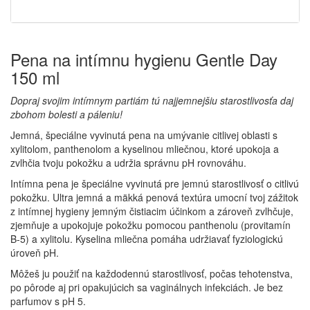
Pena na intímnu hygienu Gentle Day
150 ml
Dopraj svojim intímnym partiám tú najjemnejšiu starostlivosťa daj
zbohom bolesti a páleniu!
Jemná, špeciálne vyvinutá pena na umývanie citlivej oblasti s
xylitolom, panthenolom a kyselinou mliečnou, ktoré upokoja a
zvlhčia tvoju pokožku a udržia správnu pH rovnováhu.
Intímna pena je špeciálne vyvinutá pre jemnú starostlivosť o citlivú
pokožku. Ultra jemná a mäkká penová textúra umocní tvoj zážitok
z intímnej hygieny jemným čistiacim účinkom a zároveň zvlhčuje,
zjemňuje a upokojuje pokožku pomocou panthenolu (provitamín
B-5) a xylitolu. Kyselina mliečna pomáha udržiavať fyziologickú
úroveň pH.
Môžeš ju použiť na každodennú starostlivosť, počas tehotenstva,
po pôrode aj pri opakujúcich sa vaginálnych infekciách. Je bez
parfumov s pH 5.