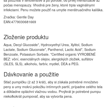
sa používať v tehotenstve a po pôrode, od prvej menštruácie až
počas menopauzy. Vhodná pre ženy, ktoré trpia vaginálnymi
infekciami. Penu možete použiť na umytie menštruačného kalíška.
Značka:
Gentle Day
EAN:4779030681669
Zloženie produktu
Aqua, Decyl Glucoside*, Hydroxyethyl Urea, Xylitol, Sodium
Lactate, Sodium Gluconate*, Panthenol, Lactic Acid*, Sodium
Benzoate, Potassium Sorbate. *Certified organic VYROBENÉ
BEZ: vôní, esenciálnych olejov, alergických zložiek, sulfátov
(SLES, SLS), alkoholu, farbív, mydiel, DEA a PEG.
Dávkovanie a použitie
Stlač pumpičku (2 až 3 krát), aby si získala potrebné množstvo
peny a umy mokrú pokožku intímnych partií, prípadne celého tela
a dôkladne opláchni vlažnou vodou. Prvýkrát je potrebné pumpu
niekoľkokrát pumpovať, aby sa vytvorila pena.