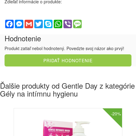
Zdieľať informácie o produkte:
Facebook
Messenger
Gmail
Twitter
Skype
WhatsApp
Viber
Message
Hodnotenie
Produkt zatiaľ nebol hodnotený. Povedzte svoj názor ako prvý!
PRIDAŤ HODNOTENIE
Ďalšie produkty od Gentle Day z kategórie
Gély na intímnu hygienu
-20%