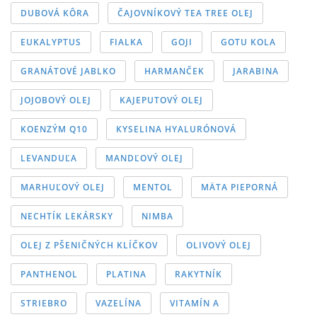
DUBOVÁ KÔRA
ČAJOVNÍKOVÝ TEA TREE OLEJ
EUKALYPTUS
FIALKA
GOJI
GOTU KOLA
GRANÁTOVÉ JABLKO
HARMANČEK
JARABINA
JOJOBOVÝ OLEJ
KAJEPUTOVÝ OLEJ
KOENZÝM Q10
KYSELINA HYALURÓNOVÁ
LEVANDUĽA
MANDĽOVÝ OLEJ
MARHUĽOVÝ OLEJ
MENTOL
MÄTA PIEPORNÁ
NECHTÍK LEKÁRSKY
NIMBA
OLEJ Z PŠENIČNÝCH KLÍČKOV
OLIVOVÝ OLEJ
PANTHENOL
PLATINA
RAKYTNÍK
STRIEBRO
VAZELÍNA
VITAMÍN A