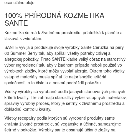
esenciálne oleje
100% PRÍRODNÁ KOZMETIKA
SANTE
Kozmetika šetrná k životnému prostrediu, priateľská k planéte a
láskavá k zvieratám.
SANTE vyvíja a produkuje svoje výrobky Sante Ceruzka na pery
02 Summer Berry tak, aby spĺňali všetky potreby citlivej a
alergickej pokožky. Preto SANTE kladie veľký dôraz na starostlivý
výber ingrediencií tak, aby v žiadnom prípade neboli použité vo
výrobkoch zložky, ktoré môžu vyvolať alergie. Okrem toho všetky
vstupné materiály musia spĺňať tie najprísnejšie kritériá
spoločnosti, a to čistotu a nesmú podráždiť pokožku.
Všetky výrobky sú vyrábané podľa jasných stanovených prísnych
kritérií kvality. Tie zahŕňajú starostlivý výber vstupných materiálov,
správny výrobný proces, ktorý je šetrný k životnému prostrediu a
dôkladnú kontrolu kvality.
Všetky receptúry podľa ktorých sú vyrobené produkty sante
chránia životné prostredie, sú vegánske a účinné, samozrejme
šetrné v pokožke. Výrobky sante obsahujú účinné zložky na