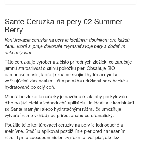
Sante Ceruzka na pery 02 Summer
Berry
Kontúrovacia ceruzka na pery je ideálnym doplnkom pre každú
ženu, ktorá si praje dokonale zvýrazniť svoje pery a dodať im
dokonalý tvar.
Táto ceruzka je vyrobená z čisto prírodných zložiek, čo zaručuje
jemnú starostlivosť o citlivú pokožku pier. Obsahuje BIO
bambucké maslo, ktoré je známe svojimi hydratačnými a
vyživujúcimi vlastnosťami, čím pomáha udržiavať pery hebké a
hydratované po celý deň.
Minerálne zloženie ceruzky je navrhnuté tak, aby poskytovalo
dlhotrvajúci efekt a jednoduchú aplikáciu. Je ideálna v kombinácii
so Sante matnými alebo hydratačnými rúžmi, čo umožňuje
vytvárať rôzne vzhľady od prirodzeného po dramatický.
Použitie tejto kontúrovacej ceruzky na pery je jednoduché a
efektívne. Stačí ju aplikovať pozdĺž línie pier pred nanesením
rúžu. Týmto spôsobom nielen zvýrazníte tvar pier, ale tiež