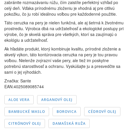
zabránite rozmazávaniu rúžu, čím zaistíte perfektný vzhľad po
celý deň. Vďaka prírodnému zloženiu je vhodná aj pre citlivú
pokožku, čo ju robí ideálnou voľbou pre každodenné použitie.
Táto ceruzka na pery je nielen funkčná, ale aj šetrná k životnému
prostrediu. Výrobca dbá na udržateľnosť a ekologické postupy pri
výrobe, čo je skvelá správa pre všetkých, ktorí sa zaujímajú o
ekológiu a udržateľnosť.
Ak hľadáte produkt, ktorý kombinuje kvalitu, prírodné zloženie a
skvelý výkon, táto kontúrovacia ceruzka na pery je tou pravou
voľbou. Nielenže zvýrazní vaše pery, ale tiež im poskytne
potrebnú starostlivosť a ochranu. Vyskúšajte ju a presvedčte sa
sami o jej výhodách.
Značka:
Sante
EAN:4025089085744
ALOE VERA
ARGANOVÝ OLEJ
BAMBUCKÉ MASLO
BOROVICA
CÉDROVÝ OLEJ
CITRÓNOVÝ OLEJ
DAMAŠSKÁ RUŽA