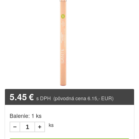
5.45
€
s DPH (pôvodná cena 6.15,- EUR)
Balenie: 1 ks
ks