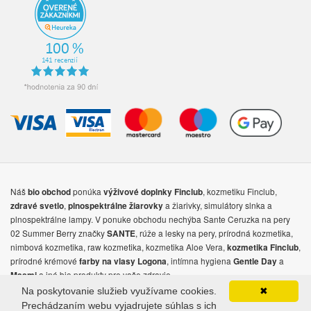
Náš
ponúka
, kozmetiku Finclub,
bio obchod
výživové doplnky
Finclub
,
a žiarivky, simulátory slnka a
zdravé svetlo
plnospektrálne žiarovky
plnospektrálne lampy. V ponuke obchodu nechýba Sante Ceruzka na pery
02 Summer Berry značky
, rúže a lesky na pery, prírodná kozmetika,
SANTE
nimbová kozmetika, raw kozmetika, kozmetika Aloe Vera,
,
kozmetika Finclub
prírodné krémové
, intímna hygiena
a
farby na vlasy Logona
Gentle Day
a iné bio produkty pre vaše zdravie.
Masmi
Na poskytovanie služieb využívame cookies.
✖
© Copyright 2026 - NIGMA, s.r.o.
Prechádzaním webu vyjadrujete súhlas s ich