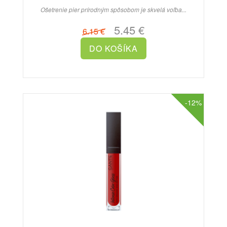
Ošetrenie pier prírodným spôsobom je skvelá voľba...
5.45 €
6.15 €
-12%