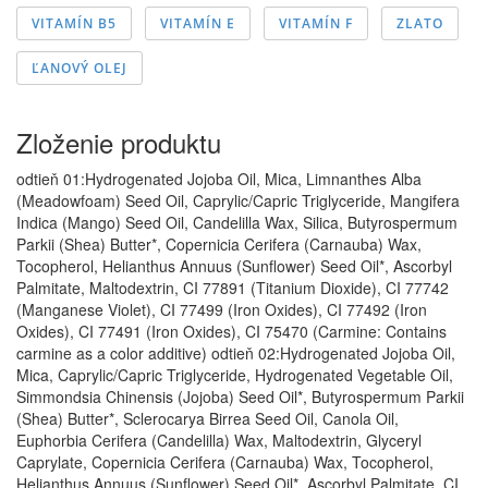
VITAMÍN B5
VITAMÍN E
VITAMÍN F
ZLATO
ĽANOVÝ OLEJ
Zloženie produktu
odtieň 01:Hydrogenated Jojoba Oil, Mica, Limnanthes Alba
(Meadowfoam) Seed Oil, Caprylic/Capric Triglyceride, Mangifera
Indica (Mango) Seed Oil, Candelilla Wax, Silica, Butyrospermum
Parkii (Shea) Butter*, Copernicia Cerifera (Carnauba) Wax,
Tocopherol, Helianthus Annuus (Sunflower) Seed Oil*, Ascorbyl
Palmitate, Maltodextrin, CI 77891 (Titanium Dioxide), CI 77742
(Manganese Violet), CI 77499 (Iron Oxides), CI 77492 (Iron
Oxides), CI 77491 (Iron Oxides), CI 75470 (Carmine: Contains
carmine as a color additive) odtieň 02:Hydrogenated Jojoba Oil,
Mica, Caprylic/Capric Triglyceride, Hydrogenated Vegetable Oil,
Simmondsia Chinensis (Jojoba) Seed Oil*, Butyrospermum Parkii
(Shea) Butter*, Sclerocarya Birrea Seed Oil, Canola Oil,
Euphorbia Cerifera (Candelilla) Wax, Maltodextrin, Glyceryl
Caprylate, Copernicia Cerifera (Carnauba) Wax, Tocopherol,
Helianthus Annuus (Sunflower) Seed Oil*, Ascorbyl Palmitate, CI