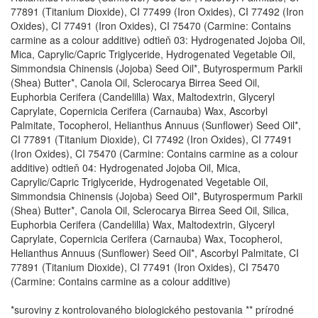
77891 (Titanium Dioxide), CI 77499 (Iron Oxides), CI 77492 (Iron
Oxides), CI 77491 (Iron Oxides), CI 75470 (Carmine: Contains
carmine as a colour additive) odtieň 03: Hydrogenated Jojoba Oil,
Mica, Caprylic/Capric Triglyceride, Hydrogenated Vegetable Oil,
Simmondsia Chinensis (Jojoba) Seed Oil*, Butyrospermum Parkii
(Shea) Butter*, Canola Oil, Sclerocarya Birrea Seed Oil,
Euphorbia Cerifera (Candelilla) Wax, Maltodextrin, Glyceryl
Caprylate, Copernicia Cerifera (Carnauba) Wax, Ascorbyl
Palmitate, Tocopherol, Helianthus Annuus (Sunflower) Seed Oil*,
CI 77891 (Titanium Dioxide), CI 77492 (Iron Oxides), CI 77491
(Iron Oxides), CI 75470 (Carmine: Contains carmine as a colour
additive) odtieň 04: Hydrogenated Jojoba Oil, Mica,
Caprylic/Capric Triglyceride, Hydrogenated Vegetable Oil,
Simmondsia Chinensis (Jojoba) Seed Oil*, Butyrospermum Parkii
(Shea) Butter*, Canola Oil, Sclerocarya Birrea Seed Oil, Silica,
Euphorbia Cerifera (Candelilla) Wax, Maltodextrin, Glyceryl
Caprylate, Copernicia Cerifera (Carnauba) Wax, Tocopherol,
Helianthus Annuus (Sunflower) Seed Oil*, Ascorbyl Palmitate, CI
77891 (Titanium Dioxide), CI 77491 (Iron Oxides), CI 75470
(Carmine: Contains carmine as a colour additive)
*suroviny z kontrolovaného biologického pestovania ** prírodné