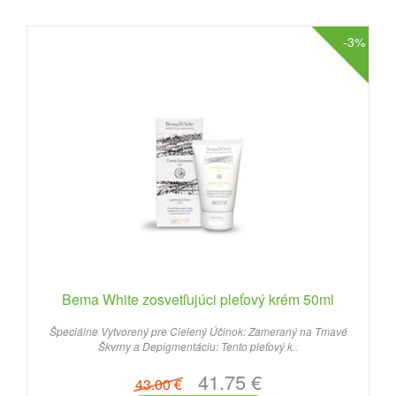
-3%
Bema White zosvetľujúci pleťový krém 50ml
Špeciálne Vytvorený pre Cielený Účinok: Zameraný na Tmavé
Škvrny a Depigmentáciu: Tento pleťový k..
41.75 €
43.00 €