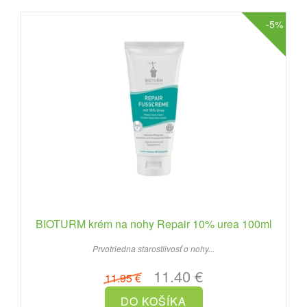
-5%
BIOTURM krém na nohy Repair 10% urea 100ml
Prvotriedna starostlivosť o nohy...
11.40 €
11.95 €