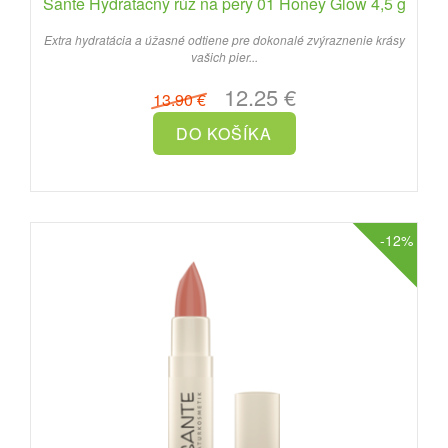
Sante Hydratačný rúž na pery 01 Honey Glow 4,5 g
Extra hydratácia a úžasné odtiene pre dokonalé zvýraznenie krásy
vašich pier...
12.25 €
13.90 €
-12%