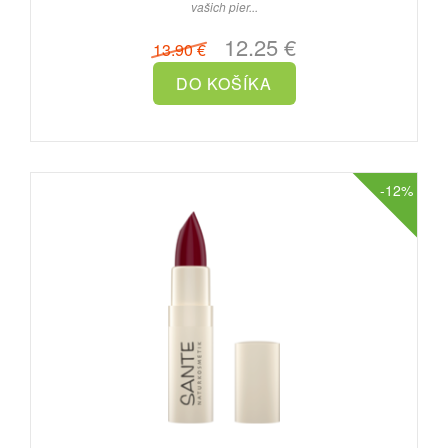
vašich pier...
12.25 €
13.90 €
-12%