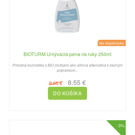
Na objednávku
BIOTURM Umývacia pena na ruky 250ml
Prírodná kozmetika s BIO zložkami ako účinná alternatíva k bežným
prípravkom...
8.55 €
8.95 €
-3%