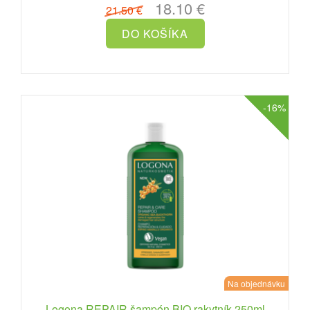
18.10 €
21.50 €
-16%
Na objednávku
Logona REPAIR šampón BIO rakytník 250ml