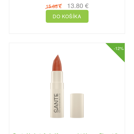
13.80 €
15.65 €
-12%