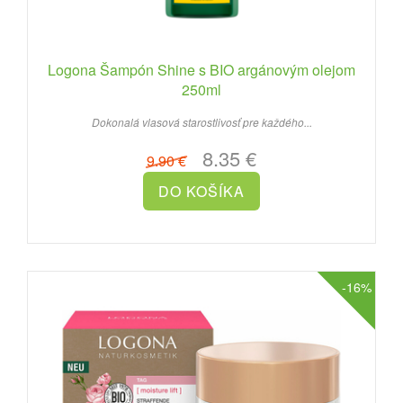
Logona Šampón Shine s BIO argánovým olejom
250ml
Dokonalá vlasová starostlivosť pre každého...
8.35 €
9.90 €
-16%