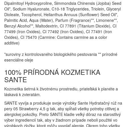
Dipalmitoyl Hydroxyproline, Simmondsia Chinensis (Jojoba) Seed
Oil*, Sodium Hyaluronate, C10-18 Triglycerides, Triolein, Glyceryl
Dioleate, Tocopherol, Helianthus Annuus (Sunflower) Seed Oil*,
Palmitic Acid, Aqua (Water), Parfum (Fragrance)**, Limonene**,
Benzyl Alcohol**, Maltodextrin, CI 77891 (Titanium Dioxide), CI
77499 (Iron Oxides), CI 77492 (Iron Oxides), CI 77491 (Iron
Oxides), CI 75470 (Carmine: Contains carmine as a color
additive)
*suroviny z kontrolovaného biologického pestovania ** prírodné
esenciálne oleje
100% PRÍRODNÁ KOZMETIKA
SANTE
Kozmetika šetrná k životnému prostrediu, priateľská k planéte a
láskavá k zvieratám.
SANTE vyvíja a produkuje svoje výrobky Sante Hydratačný rúž na
pery 05 Strawberry 4,5 g tak, aby spĺňali všetky potreby citlivej a
alergickej pokožky. Preto SANTE kladie veľký dôraz na starostlivý
výber ingrediencií tak, aby v žiadnom prípade neboli použité vo
výrobkoch zložky, ktoré môžu vyvolať alergie. Okrem toho všetky