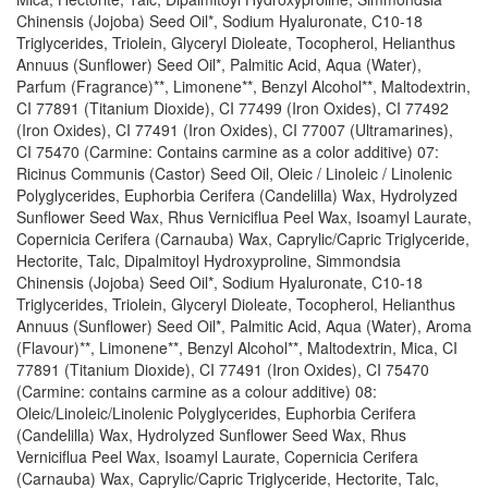
Chinensis (Jojoba) Seed Oil*, Sodium Hyaluronate, C10-18
Triglycerides, Triolein, Glyceryl Dioleate, Tocopherol, Helianthus
Annuus (Sunflower) Seed Oil*, Palmitic Acid, Aqua (Water),
Parfum (Fragrance)**, Limonene**, Benzyl Alcohol**, Maltodextrin,
CI 77891 (Titanium Dioxide), CI 77499 (Iron Oxides), CI 77492
(Iron Oxides), CI 77491 (Iron Oxides), CI 77007 (Ultramarines),
CI 75470 (Carmine: Contains carmine as a color additive) 07:
Ricinus Communis (Castor) Seed Oil, Oleic / Linoleic / Linolenic
Polyglycerides, Euphorbia Cerifera (Candelilla) Wax, Hydrolyzed
Sunflower Seed Wax, Rhus Verniciflua Peel Wax, Isoamyl Laurate,
Copernicia Cerifera (Carnauba) Wax, Caprylic/Capric Triglyceride,
Hectorite, Talc, Dipalmitoyl Hydroxyproline, Simmondsia
Chinensis (Jojoba) Seed Oil*, Sodium Hyaluronate, C10-18
Triglycerides, Triolein, Glyceryl Dioleate, Tocopherol, Helianthus
Annuus (Sunflower) Seed Oil*, Palmitic Acid, Aqua (Water), Aroma
(Flavour)**, Limonene**, Benzyl Alcohol**, Maltodextrin, Mica, CI
77891 (Titanium Dioxide), CI 77491 (Iron Oxides), CI 75470
(Carmine: contains carmine as a colour additive) 08:
Oleic/Linoleic/Linolenic Polyglycerides, Euphorbia Cerifera
(Candelilla) Wax, Hydrolyzed Sunflower Seed Wax, Rhus
Verniciflua Peel Wax, Isoamyl Laurate, Copernicia Cerifera
(Carnauba) Wax, Caprylic/Capric Triglyceride, Hectorite, Talc,