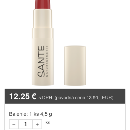
12.25
€
s DPH (pôvodná cena 13.90,- EUR)
Balenie: 1 ks 4,5 g
ks