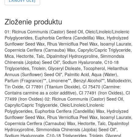
ĽANOVÝ OLEJ
Zloženie produktu
01: Ricinus Communis (Castor) Seed Oil, Oleic/Linoleic/Linolenic
Polyglycerides, Euphorbia Cerifera (Candelilla) Wax, Hydrolyzed
Sunflower Seed Wax, Rhus Verniciflua Peel Wax, Isoamyl Laurate,
Copernicia Cerifera (Carnauba) Wax, Caprylic/Capric Triglyceride,
Mica, Hectorite, Talc, Dipalmitoyl Hydroxyproline, Simmondsia
Chinensis (Jojoba) Seed Oil*, Sodium Hyaluronate, C10-18
Triglycerides, Triolein, Glyceryl Dioleate, Tocopherol, Helianthus
Annuus (Sunflower) Seed Oil*, Palmitic Acid, Aqua (Water),
Parfum (Fragrance)**, Limonene**, Benzyl Alcohol**, Maltodextrin,
Tin Oxide, CI 77891 (Titanium Dioxide), CI 75470 (Carmine:
Contains carmine as a color additive), CI 77491 (Iron Oxides), CI
77499 (Iron Oxides) 02: Ricinus Communis (Castor) Seed Oil,
Caprylic/Capric Triglyceride, Oleic/Linoleic/Linolenic
Polyglycerides, Euphorbia Cerifera (Candelilla) Wax, Hydrolyzed
Sunflower Seed Wax, Rhus Verniciflua Peel Wax, Isoamyl Laurate,
Copernicia Cerifera (Carnauba) Wax, Hectorite, Talc, Dipalmitoyl
Hydroxyproline, Simmondsia Chinensis (Jojoba) Seed Oil*,
Sodium Hyaluronate, C10-18 Triglycerides, Triolein, Glyceryl