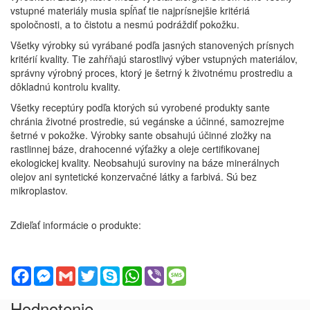
vstupné materiály musia spĺňať tie najprísnejšie kritériá
spoločnosti, a to čistotu a nesmú podráždiť pokožku.
Všetky výrobky sú vyrábané podľa jasných stanovených prísnych
kritérií kvality. Tie zahŕňajú starostlivý výber vstupných materiálov,
správny výrobný proces, ktorý je šetrný k životnému prostrediu a
dôkladnú kontrolu kvality.
Všetky receptúry podľa ktorých sú vyrobené produkty sante
chránia životné prostredie, sú vegánske a účinné, samozrejme
šetrné v pokožke. Výrobky sante obsahujú účinné zložky na
rastlinnej báze, drahocenné výťažky a oleje certifikovanej
ekologickej kvality. Neobsahujú suroviny na báze minerálnych
olejov ani syntetické konzervačné látky a farbivá. Sú bez
mikroplastov.
Zdieľať informácie o produkte:
Facebook
Messenger
Gmail
Twitter
Skype
WhatsApp
Viber
Message
Hodnotenie