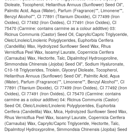
Dioleate, Tocopherol, Helianthus Annuus (Sunflower) Seed Oil*,
Palmitic Acid, Aqua (Water), Parfum (Fragrance)**, Limonene**,
Benzyl Alcohol**, CI 77891 (Titanium Dioxide), CI 77499 (Iron
Oxides), CI 77492 (Iron Oxides), CI 77491 (Iron Oxides), CI
75470 (Carmine: contains carmine as a colour additive) 03:
Ricinus Communis (Castor) Seed Oil, Caprylic/Capric Triglyceride,
Oleic/Linoleic/Linolenic Polyglycerides, Euphorbia Cerifera
(Candelilla) Wax, Hydrolyzed Sunflower Seed Wax, Rhus
Verniciflua Peel Wax, Isoamyl Laurate, Copernicia Cerifera
(Carnauba) Wax, Hectorite, Talc, Dipalmitoyl Hydroxyproline,
Simmondsia Chinensis (Jojoba) Seed Oil*, Sodium Hyaluronate,
C10-18 Triglycerides, Triolein, Glyceryl Dioleate, Tocopherol,
Helianthus Annuus (Sunflower) Seed Oil*, Palmitic Acid, Aqua
(Water), Parfum (Fragrance)**, Limonene**, Benzyl Alcohol**, CI
77891 (Titanium Dioxide), CI 77499 (Iron Oxides), CI 77492 (Iron
Oxides), CI 77491 (Iron Oxides), CI 75470 (Carmine: contains
carmine as a colour additive) 04: Ricinus Communis (Castor)
Seed Oil, Oleic/Linoleic/Linolenic Polyglycerides, Euphorbia
Cerifera (Candelilla) Wax, Mica, Hydrolyzed Sunflower Seed Wax,
Rhus Verniciflua Peel Wax, Isoamyl Laurate, Copernicia Cerifera
(Carnauba) Wax, Caprylic/Capric Triglyceride, Hectorite, Talc,
Dipalmitoyl Hydroxyproline, Simmondsia Chinensis (Jojoba) Seed