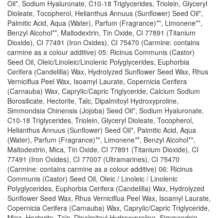
Oil*, Sodium Hyaluronate, C10-18 Triglycerides, Triolein, Glyceryl
Dioleate, Tocopherol, Helianthus Annuus (Sunflower) Seed Oil*,
Palmitic Acid, Aqua (Water), Parfum (Fragrance)**, Limonene**,
Benzyl Alcohol**, Maltodextrin, Tin Oxide, CI 77891 (Titanium
Dioxide), CI 77491 (Iron Oxides), CI 75470 (Carmine: contains
carmine as a colour additive) 05: Ricinus Communis (Castor)
Seed Oil, Oleic/Linoleic/Linolenic Polyglycerides, Euphorbia
Cerifera (Candelilla) Wax, Hydrolyzed Sunflower Seed Wax, Rhus
Verniciflua Peel Wax, Isoamyl Laurate, Copernicia Cerifera
(Carnauba) Wax, Caprylic/Capric Triglyceride, Calcium Sodium
Borosilicate, Hectorite, Talc, Dipalmitoyl Hydroxyproline,
Simmondsia Chinensis (Jojoba) Seed Oil*, Sodium Hyaluronate,
C10-18 Triglycerides, Triolein, Glyceryl Dioleate, Tocopherol,
Helianthus Annuus (Sunflower) Seed Oil*, Palmitic Acid, Aqua
(Water), Parfum (Fragrance)**, Limonene**, Benzyl Alcohol**,
Maltodextrin, Mica, Tin Oxide, CI 77891 (Titanium Dioxide), CI
77491 (Iron Oxides), CI 77007 (Ultramarines), CI 75470
(Carmine: contains carmine as a colour additive) 06: Ricinus
Communis (Castor) Seed Oil, Oleic / Linoleic / Linolenic
Polyglycerides, Euphorbia Cerifera (Candelilla) Wax, Hydrolyzed
Sunflower Seed Wax, Rhus Verniciflua Peel Wax, Isoamyl Laurate,
Copernicia Cerifera (Carnauba) Wax, Caprylic/Capric Triglyceride,
Mica, Hectorite, Talc, Dipalmitoyl Hydroxyproline, Simmondsia