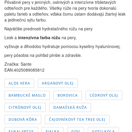
Pôvabné pery v jemných, oslnivých a intenzívne trblietavých
odtieňoch pre každého. Všetky rúže na pery tvoria dokonalú
paletu farieb a odtieňov, vďaka čomu ústam dodávajú žiarivý lesk
a jedinečnú sýtu farbu.
Najväčšie prednosti hydratačného rúžu na pery
Lesk a
intenzívna farba rúžu
na pery,
vyživuje a dlhodobo hydratuje pomocou kyseliny hyalurónovej,
pery pôsobia na pohľad plnšie a zdravšie.
Značka:
Sante
EAN:4025089085812
ALOE VERA
ARGANOVÝ OLEJ
BAMBUCKÉ MASLO
BOROVICA
CÉDROVÝ OLEJ
CITRÓNOVÝ OLEJ
DAMAŠSKÁ RUŽA
DUBOVÁ KÔRA
ČAJOVNÍKOVÝ TEA TREE OLEJ
EUKALYPTUS
FIALKA
GOJI
GOTU KOLA