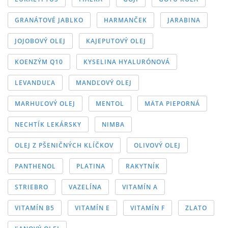
GRANÁTOVÉ JABLKO
HARMANČEK
JARABINA
JOJOBOVÝ OLEJ
KAJEPUTOVÝ OLEJ
KOENZÝM Q10
KYSELINA HYALURÓNOVÁ
LEVANDUĽA
MANDĽOVÝ OLEJ
MARHUĽOVÝ OLEJ
MENTOL
MÄTA PIEPORNÁ
NECHTÍK LEKÁRSKY
NIMBA
OLEJ Z PŠENIČNÝCH KLÍČKOV
OLIVOVÝ OLEJ
PANTHENOL
PLATINA
RAKYTNÍK
STRIEBRO
VAZELÍNA
VITAMÍN A
VITAMÍN B5
VITAMÍN E
VITAMÍN F
ZLATO