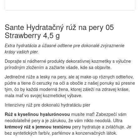
Sante Hydratačný rúž na pery 05
Strawberry 4,5 g
Extra hydratácia a úžasné odtiene pre dokonalé zvýraznenie
krásy vašich pier.
Doprajte si nádherné produkty dekoratívnej kozmetiky s výlučne
prírodným zložením a zažiarte všade, kde sa objavíte.
Jedinečné rúže a lesky na pery, ale aj make-up rôznych odtieňov,
púdre a tiene či ceruzky na oči a obočie z našej ponuky sú presne
tým, čo by každá moderná žena, ktorej záleží na zdravej kráse,
mala mať vo svojej kozmetickej výbave.
Intenzívny rúž pre dokonalú hydratáciu pier
Rúž s kyselinou hyalurónovou
musíte mať! Zabezpečí vám
neodolateľné pery a je zárukou, že vám nikto neodolá. Ultra
krémový rúž s jemnou textúrou
pery hydratuje a zvláčňuje. Je
bez syntetických farbív, parfémov a konzervačných látok.