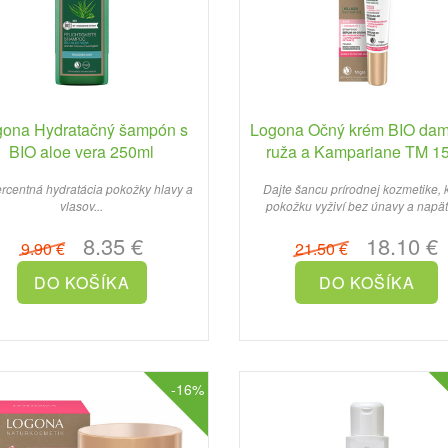
ona Hydratačný šampón s
Logona Očný krém BIO da
BIO aloe vera 250ml
ruža a Kampariane TM 1
rcentná hydratácia pokožky hlavy a
Dajte šancu prírodnej kozmetike, 
vlasov...
pokožku vyživí bez únavy a napäti
8.35 €
18.10 €
9.90 €
21.50 €
-16%