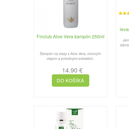
leva
Finclub Aloe Vera šampón 250ml
Jem
dámsk
Šampón na vlasy s Aloe Vera, olivovým
olejom a prírodnými extraktmi..
14.90 €