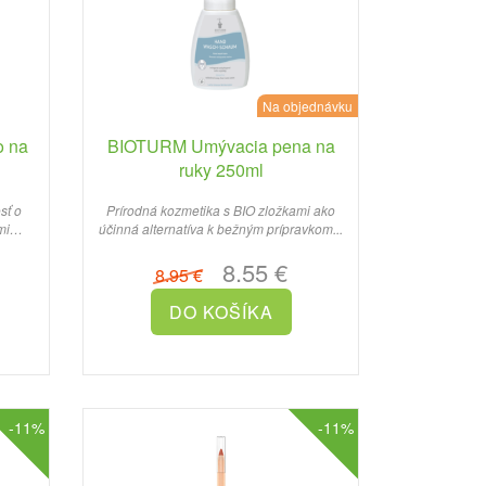
Na objednávku
o na
BIOTURM Umývacia pena na
ruky 250ml
sť o
Prírodná kozmetika s BIO zložkami ako
mi
účinná alternatíva k bežným prípravkom...
8.55 €
8.95 €
-11%
-11%