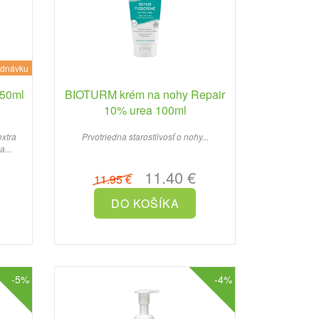
ednávku
150ml
BIOTURM krém na nohy Repair
10% urea 100ml
extra
Prvotriedna starostlivosť o nohy...
a...
11.40 €
11.95 €
-5%
-4%