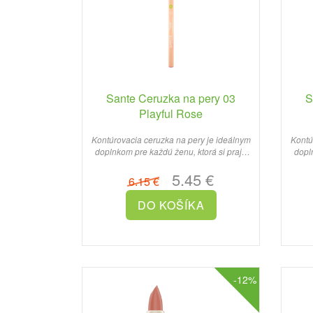
Sante Ceruzka na pery 03
S
Playful Rose
Kontúrovacia ceruzka na pery je ideálnym
Kontú
doplnkom pre každú ženu, ktorá si praje
dopl
dokonale zvýrazniť ..
5.45 €
6.15 €
-12%