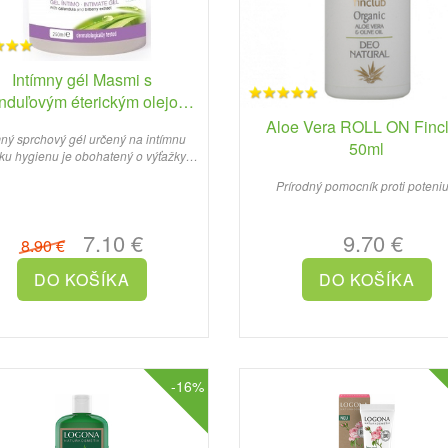
Intímny gél Masmi s
nduľovým éterickým olejom,
250ml
Aloe Vera ROLL ON Finc
ný sprchový gél určený na intímnu
50ml
u hygienu je obohatený o výťažky z
nechtíka, čučoriedok a ..
Prírodný pomocník proti poteniu.
7.10 €
9.70 €
8.90 €
-16%