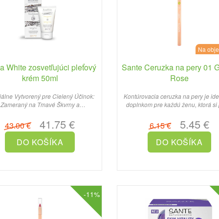
Na obj
 White zosvetľujúci pleťový
Sante Ceruzka na pery 01 G
krém 50ml
Rose
álne Vytvorený pre Cielený Účinok:
Kontúrovacia ceruzka na pery je id
Zameraný na Tmavé Škvrny a
doplnkom pre každú ženu, ktorá si 
epigmentáciu: Tento pleťový k..
dokonale zvýrazniť ..
41.75 €
5.45 €
43.00 €
6.15 €
-11%