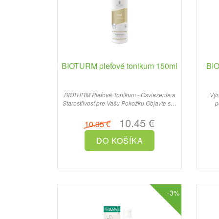
BIOTURM pleťové tonikum 150ml
BIO
BIOTURM Pleťové Tonikum - Osvieženie a
Výn
Starostlivosť pre Vašu Pokožku Objavte silu
p
prírody s pleťov..
10.45 €
10.95 €
-3%