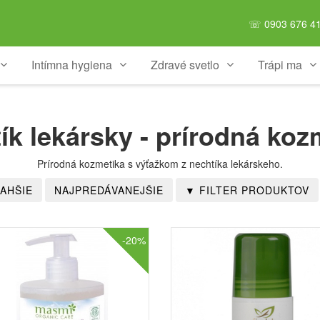
☏ 0903 676 41
Intímna hygiena
Zdravé svetlo
Trápi ma
ík lekársky - prírodná koz
Prírodná kozmetika s výťažkom z nechtíka lekárskeho.
-20%