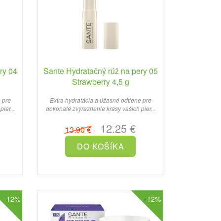
ry 04
Sante Hydratačný rúž na pery 05
Strawberry 4,5 g
 pre
Extra hydratácia a úžasné odtiene pre
ier...
dokonalé zvýraznenie krásy vašich pier...
12.25 €
13.90 €
-12%
-12%