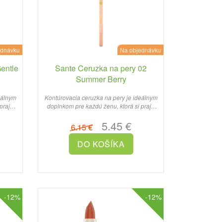
ednávku
Na objednávku
entle
Sante Ceruzka na pery 02
Summer Berry
eálnym
Kontúrovacia ceruzka na pery je ideálnym
praje
doplnkom pre každú ženu, ktorá si praje
dokonale zvýrazniť ..
5.45 €
6.15 €
-12%
-12%