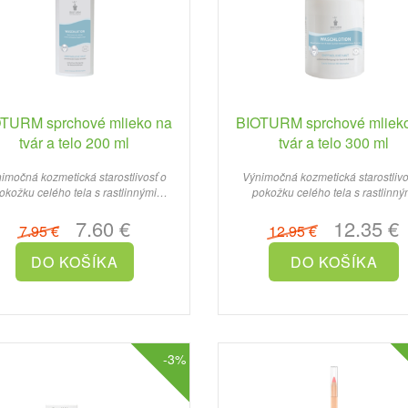
TURM sprchové mlieko na
BIOTURM sprchové mliek
tvár a telo 200 ml
tvár a telo 300 ml
imočná kozmetická starostlivosť o
Výnimočná kozmetická starostlivo
okožku celého tela s rastlinnými
pokožku celého tela s rastlinný
výťažkami...
výťažkami...
7.60 €
12.35 €
7.95 €
12.95 €
-3%