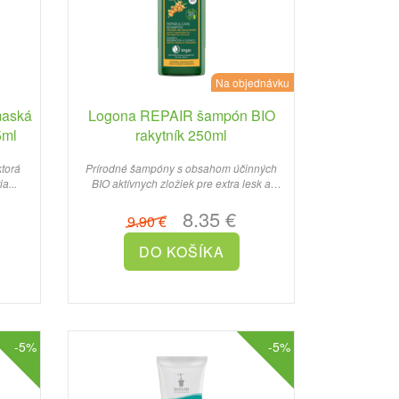
Na objednávku
maská
Logona REPAIR šampón BIO
5ml
rakytník 250ml
ktorá
Prírodné šampóny s obsahom účinných
a...
BIO aktívnych zložiek pre extra lesk a
zdravie vlasov...
8.35 €
9.90 €
-5%
-5%