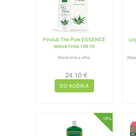
Finclub The Pure ESSENCE
Log
telová hmla 100 ml
Telová hmla a vôňa..
Stope
24.10 €
-16%