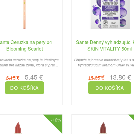
ante Ceruzka na pery 04
Sante Denný vyhladzujúci 
Blooming Scarlet
SKIN VITALITY 50ml
rovacia ceruzka na pery je ideálnym
Objavte tajomstvo mladistvej pleti s
nkom pre každú ženu, ktorá si praje
vyhladzujúcim krémom SKIN VITAL
dokonale zvýrazniť ..
ktorý je navrhnutý t..
5.45 €
13.80 €
6.15 €
15.65 €
-12%