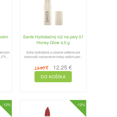
krém
Sante Hydratačný rúž na pery 01
Honey Glow 4,5 g
 denným
Extra hydratácia a úžasné odtiene pre
ITY,
dokonalé zvýraznenie krásy vašich pier...
12.25 €
13.90 €
-12%
-12%