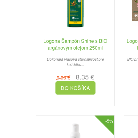
Logona Šampón Shine s BIO
Logo
argánovým olejom 250ml
Dokonalá vlasová starostlivosť pre
BIO pr
každého...
8.35 €
9.90 €
-5%