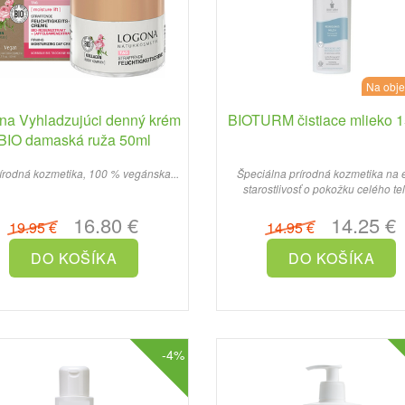
Na obj
na Vyhladzujúci denný krém
BIOTURM čistiace mlieko 
BIO damaská ruža 50ml
írodná kozmetika, 100 % vegánska...
Špeciálna prírodná kozmetika na 
starostlivosť o pokožku celého tel
16.80 €
14.25 €
19.95 €
14.95 €
-4%