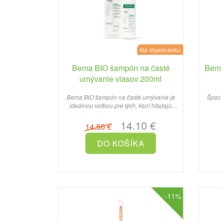
Na objednávku
Bema BIO šampón na časté
Bema
umývanie vlasov 200ml
Bema BIO šampón na časté umývanie je
Špeci
ideálnou voľbou pre tých, ktorí hľadajú
šetrný a účinný produkt..
D
14.10 €
14.50 €
-11%