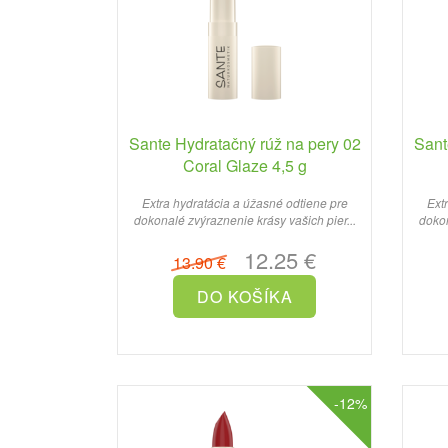
Sante Hydratačný rúž na pery 02
Sant
Coral Glaze 4,5 g
Extra hydratácia a úžasné odtiene pre
Ext
dokonalé zvýraznenie krásy vašich pier...
dokon
12.25 €
13.90 €
-12%