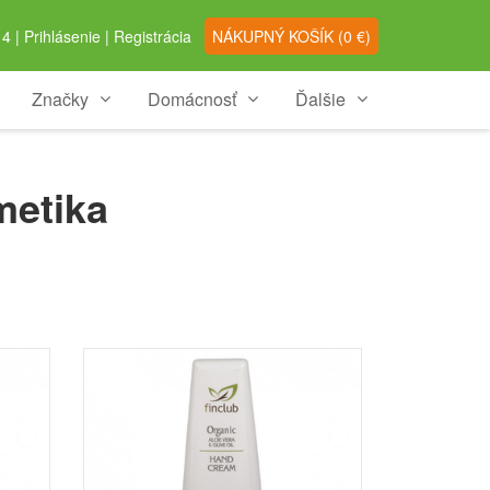
4 |
Prihlásenie
|
Registrácia
NÁKUPNÝ
KOŠÍK
(
0
€)
Značky
Domácnosť
Ďalšie
metika