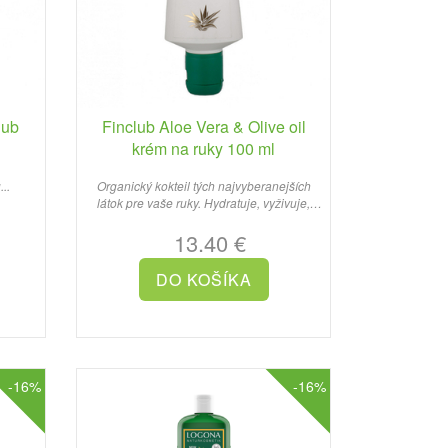
lub
Finclub Aloe Vera & Olive oil
krém na ruky 100 ml
..
Organický kokteil tých najvyberanejších
látok pre vaše ruky. Hydratuje, vyživuje,
pestuje a chráni..
13.40 €
-16%
-16%