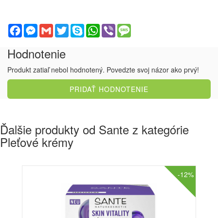
Facebook
Messenger
Gmail
Twitter
Skype
WhatsApp
Viber
Message
Hodnotenie
Produkt zatiaľ nebol hodnotený. Povedzte svoj názor ako prvý!
PRIDAŤ HODNOTENIE
Ďalšie produkty od Sante z kategórie
Pleťové krémy
-12%