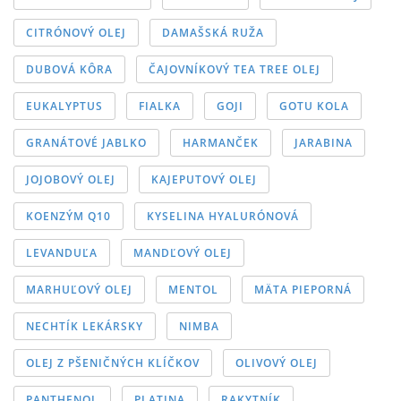
CITRÓNOVÝ OLEJ
DAMAŠSKÁ RUŽA
DUBOVÁ KÔRA
ČAJOVNÍKOVÝ TEA TREE OLEJ
EUKALYPTUS
FIALKA
GOJI
GOTU KOLA
GRANÁTOVÉ JABLKO
HARMANČEK
JARABINA
JOJOBOVÝ OLEJ
KAJEPUTOVÝ OLEJ
KOENZÝM Q10
KYSELINA HYALURÓNOVÁ
LEVANDUĽA
MANDĽOVÝ OLEJ
MARHUĽOVÝ OLEJ
MENTOL
MÄTA PIEPORNÁ
NECHTÍK LEKÁRSKY
NIMBA
OLEJ Z PŠENIČNÝCH KLÍČKOV
OLIVOVÝ OLEJ
PANTHENOL
PLATINA
RAKYTNÍK