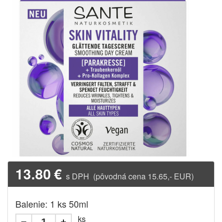
13.80
€
s DPH (pôvodná cena 15.65,- EUR)
Balenie: 1 ks 50ml
ks