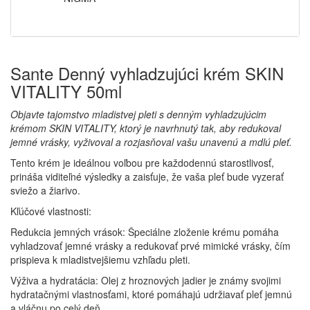
Sante Denný vyhladzujúci krém SKIN
VITALITY 50ml
Objavte tajomstvo mladistvej pleti s denným vyhladzujúcim
krémom SKIN VITALITY, ktorý je navrhnutý tak, aby redukoval
jemné vrásky, vyživoval a rozjasňoval vašu unavenú a mdlú pleť.
Tento krém je ideálnou voľbou pre každodennú starostlivosť,
prináša viditeľné výsledky a zaisťuje, že vaša pleť bude vyzerať
sviežo a žiarivo.
Kľúčové vlastnosti:
Redukcia jemných vrások: Špeciálne zloženie krému pomáha
vyhladzovať jemné vrásky a redukovať prvé mimické vrásky, čím
prispieva k mladistvejšiemu vzhľadu pleti.
Výživa a hydratácia: Olej z hroznových jadier je známy svojimi
hydratačnými vlastnosťami, ktoré pomáhajú udržiavať pleť jemnú
a vláčnu po celý deň.