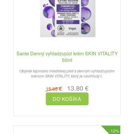
Sante Denný vyhladzujúci krém SKIN VITALITY
50ml
Objavte tajomstvo mladistvej pleti s denným vyhladzujúcim
krémom SKIN VITALITY, ktorý je navrhnutý t..
13.80 €
15.65 €
-12%