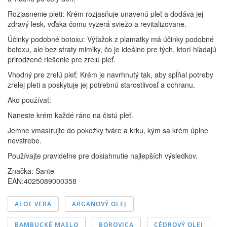
Rozjasnenie pleti: Krém rozjasňuje unavenú pleť a dodáva jej
zdravý lesk, vďaka čomu vyzerá sviežo a revitalizovane.
Účinky podobné botoxu: Výťažok z plamatky má účinky podobné
botoxu, ale bez straty mimiky, čo je ideálne pre tých, ktorí hľadajú
prirodzené riešenie pre zrelú pleť.
Vhodný pre zrelú pleť: Krém je navrhnutý tak, aby spĺňal potreby
zrelej pleti a poskytuje jej potrebnú starostlivosť a ochranu.
Ako používať:
Naneste krém každé ráno na čistú pleť.
Jemne vmasírujte do pokožky tváre a krku, kým sa krém úplne
nevstrebe.
Používajte pravidelne pre dosiahnutie najlepších výsledkov.
Značka:
Sante
EAN:4025089000358
ALOE VERA
ARGANOVÝ OLEJ
BAMBUCKÉ MASLO
BOROVICA
CÉDROVÝ OLEJ