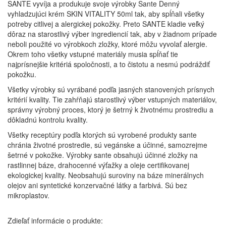
SANTE vyvíja a produkuje svoje výrobky Sante Denný
vyhladzujúci krém SKIN VITALITY 50ml tak, aby spĺňali všetky
potreby citlivej a alergickej pokožky. Preto SANTE kladie veľký
dôraz na starostlivý výber ingrediencií tak, aby v žiadnom prípade
neboli použité vo výrobkoch zložky, ktoré môžu vyvolať alergie.
Okrem toho všetky vstupné materiály musia spĺňať tie
najprísnejšie kritériá spoločnosti, a to čistotu a nesmú podráždiť
pokožku.
Všetky výrobky sú vyrábané podľa jasných stanovených prísnych
kritérií kvality. Tie zahŕňajú starostlivý výber vstupných materiálov,
správny výrobný proces, ktorý je šetrný k životnému prostrediu a
dôkladnú kontrolu kvality.
Všetky receptúry podľa ktorých sú vyrobené produkty sante
chránia životné prostredie, sú vegánske a účinné, samozrejme
šetrné v pokožke. Výrobky sante obsahujú účinné zložky na
rastlinnej báze, drahocenné výťažky a oleje certifikovanej
ekologickej kvality. Neobsahujú suroviny na báze minerálnych
olejov ani syntetické konzervačné látky a farbivá. Sú bez
mikroplastov.
Zdieľať informácie o produkte: