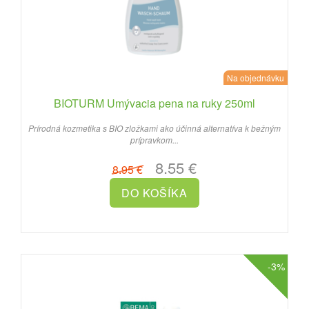
Na objednávku
BIOTURM Umývacia pena na ruky 250ml
Prírodná kozmetika s BIO zložkami ako účinná alternatíva k bežným
prípravkom...
8.55 €
8.95 €
-3%