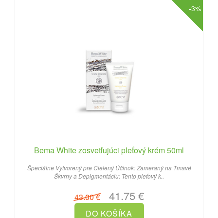
-3%
Bema White zosvetľujúci pleťový krém 50ml
Špeciálne Vytvorený pre Cielený Účinok: Zameraný na Tmavé
Škvrny a Depigmentáciu: Tento pleťový k..
41.75 €
43.00 €