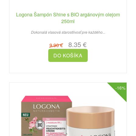
Logona Šampón Shine s BIO argánovým olejom
250ml
Dokonalá vlasová starostlivosť pre každého...
8.35 €
9.90 €
-16%