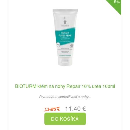
-5%
BIOTURM krém na nohy Repair 10% urea 100ml
Prvotriedna starostlivosť o nohy...
11.40 €
11.95 €