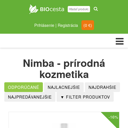
Prihlásenie
|
Registrácia
(
0
€)
Nimba - prírodná
kozmetika
-16%