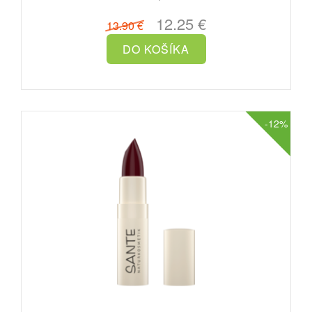
12.25 €
13.90 €
-12%