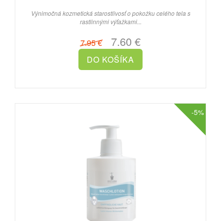
Výnimočná kozmetická starostlivosť o pokožku celého tela s
rastlinnými výťažkami...
7.60 €
7.95 €
-5%