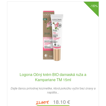
-16%
Logona Očný krém BIO damaská ruža a
Kampariane TM 15ml
Dajte šancu prírodnej kozmetike, ktorá pokožku vyživí bez únavy a
napätia...
18.10 €
21.50 €