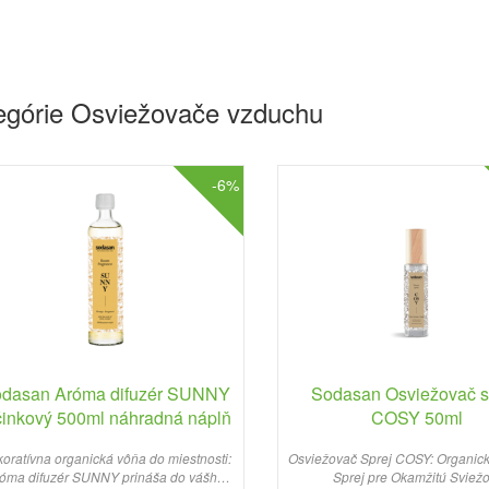
tegórie Osviežovače vzduchu
-6%
dasan Aróma difuzér SUNNY
Sodasan Osviežovač s
činkový 500ml náhradná náplň
COSY 50ml
oratívna organická vôňa do miestnosti:
Osviežovač Sprej COSY: Organic
óma difuzér SUNNY prináša do vášho
Sprej pre Okamžitú Sviežo