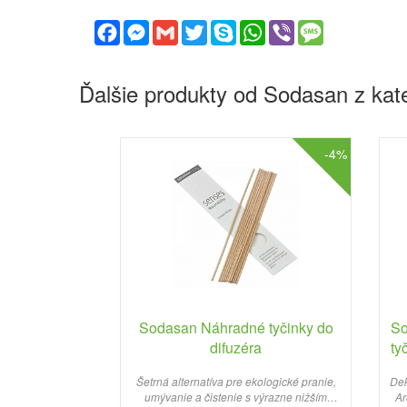
Facebook
Messenger
Gmail
Twitter
Skype
WhatsApp
Viber
Message
Ďalšie produkty od Sodasan z ka
-4%
Sodasan Náhradné tyčinky do
So
difuzéra
ty
Šetrná alternatíva pre ekologické pranie,
Dek
umývanie a čistenie s výrazne nižším
Ar