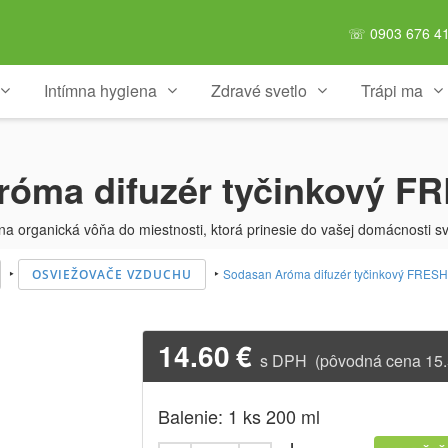
☏ 0903 676 41
Intímna hygiena
Zdravé svetlo
Trápi ma
óma difuzér tyčinkový F
a organická vôňa do miestnosti, ktorá prinesie do vašej domácnosti sv
‣
‣
Sodasan Aróma difuzér tyčinkový FRESH
OSVIEŽOVAČE VZDUCHU
14.60
€
s DPH (pôvodná cena 15.
Balenie: 1 ks 200 ml