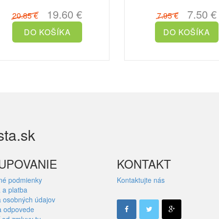
domova šťavnatú sladk..
Predstavujeme vám Osviežova
19.60 €
7.50 €
20.85 €
7.95 €
sta.sk
UPOVANIE
KONTAKT
né podmienky
Kontaktujte nás
 a platba
 osobných údajov
a odpovede
 od zmluvy tu