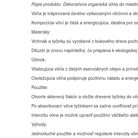
Popis produktu: Dekoratívna organická vôňa do miestnos
Vôňa je inšpirovaná čerstvo vylisovanými citrónmi a ob
Kompozícia vôní je čistá a energizujúca, ideálna pre osv
Materiály:
Vrchnák a tyčinky sú vyrobené z bukového dreva pochá
Difuzér je znovu naplniteľný, čo prispieva k ekologickej
Účinok:
Vitalizujúca vôňa z čistých esenciálnych olejov a prír
Osviežujúca vôňa podporuje pozitívnu náladu a energi
Použitie:
Otvorte sklenený flakón a vložte drevené tyčinky do vô
Po absorbovaní vône tyčinkami sa začne uvoľňovať prí
Intenzitu vône je možné upraviť použitím väčšieho al
Výhody:
Jednoduché použitie a možnosť regulácie intenzity vôn