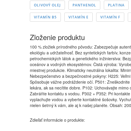
OLIVOVÝ OLEJ
PANTHENOL
PLATINA
VITAMÍN B5
VITAMÍN E
VITAMÍN F
Zloženie produktu
100 % zložiek prírodného pôvodu: Zabezpečuje autenti
ekológiu a udržateľnosť. Bez syntetických farbív, kon
petrochemických látok a genetického inžinierstva: Bezp
oceánov a vodných ekosystémov. Čistá výroba: Vyroben
miestnej produkcie. Klimaticky neutrálna lokalita: Mini
Nebezpečenstvo a bezpečnostné pokyny: H225: Veľmi h
Spôsobuje vážne podráždenie očí. P501: Zneškodnite o
lekára, ak sa necítite dobre. P102: Uchovávajte mimo
Zabráňte kontaktu s vodou. P302 + P352: Pri kontakt
vyplachujte vodou a vyberte kontaktné šošovky. Vychu
nielen šetrný k vám, ale aj k našej planéte. Obsah: 20
Zdieľať informácie o produkte: