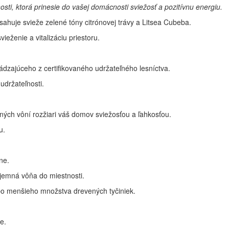
ti, ktorá prinesie do vašej domácnosti sviežosť a pozitívnu energiu.
sahuje svieže zelené tóny citrónovej trávy a Litsea Cubeba.
ieženie a vitalizáciu priestoru.
dzajúceho z certifikovaného udržateľného lesníctva.
 udržateľnosti.
odných vôní rozžiari váš domov sviežosťou a ľahkosťou.
u.
ne.
jemná vôňa do miestnosti.
ebo menšieho množstva drevených tyčiniek.
e.