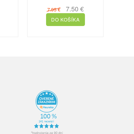
č Sp..
čistom prostredí vo ..
7.50 €
7.95 €