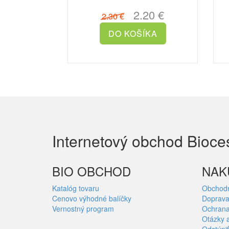
dopadom na životné pr..
2.20 €
2.30 €
Internetový obchod Bioce
BIO OBCHOD
NAK
Katalóg tovaru
Obchod
Cenovo výhodné balíčky
Doprava
Vernostný program
Ochrana
Otázky 
Odstúpiť