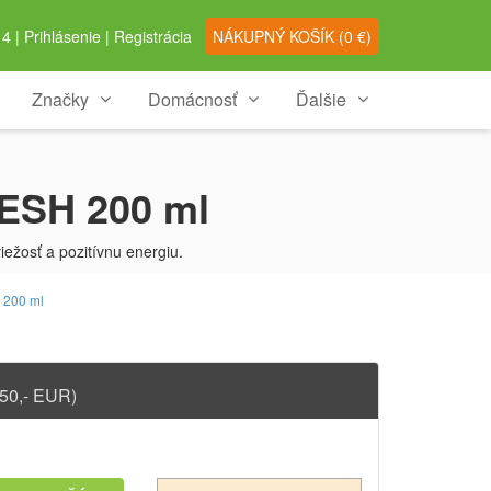
4 |
Prihlásenie
|
Registrácia
NÁKUPNÝ
KOŠÍK
(
0
€)
Značky
Domácnosť
Ďalšie
RESH 200 ml
iežosť a pozitívnu energiu.
 200 ml
50,- EUR)