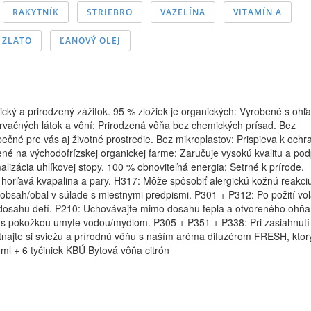
RAKYTNÍK
STRIEBRO
VAZELÍNA
VITAMÍN A
ZLATO
ĽANOVÝ OLEJ
cký a prirodzený zážitok. 95 % zložiek je organických: Vyrobené s oh
zervačných látok a vôní: Prirodzená vôňa bez chemických prísad. Bez
ečné pre vás aj životné prostredie. Bez mikroplastov: Prispieva k ochr
é na východofrízskej organickej farme: Zaručuje vysokú kvalitu a po
malizácia uhlíkovej stopy. 100 % obnoviteľná energia: Šetrné k prírode.
orľavá kvapalina a pary. H317: Môže spôsobiť alergickú kožnú reakci
bsah/obal v súlade s miestnymi predpismi. P301 + P312: Po požití vol
 dosahu detí. P210: Uchovávajte mimo dosahu tepla a otvoreného ohňa
e s pokožkou umyte vodou/mydlom. P305 + P351 + P338: Pri zasiahnutí
tnajte si sviežu a prírodnú vôňu s naším aróma difuzérom FRESH, ktorý
0ml + 6 tyčiniek KBÚ Bytová vôňa citrón