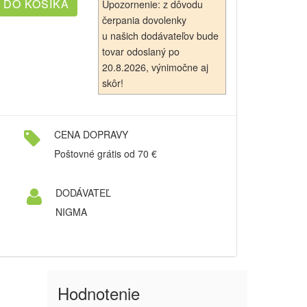
Upozornenie: z dôvodu
čerpania dovolenky
u našich dodávateľov bude
tovar odoslaný po
20.8.2026, výnimočne aj
skôr!
CENA DOPRAVY
Poštovné grátis od 70 €
DODÁVATEĽ
NIGMA
Hodnotenie