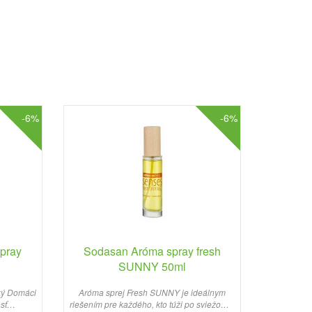
-6%
-6%
pray
Sodasan Aróma spray fresh
SUNNY 50ml
ký Domáci
Aróma sprej Fresh SUNNY je ideálnym
sť
riešením pre každého, kto túži po sviežom a