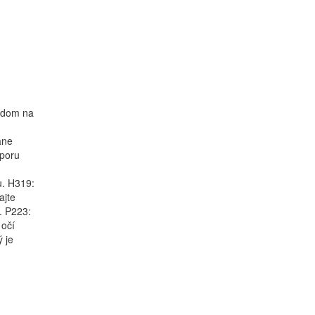
ľadom na
ane
dporu
u. H319:
ajte
. P223:
 očí
 je