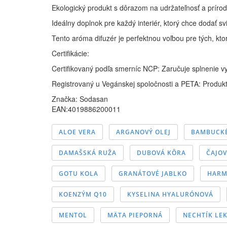
Ekologický produkt s dôrazom na udržateľnosť a prírod
Ideálny doplnok pre každý interiér, ktorý chce dodať sv
Tento aróma difuzér je perfektnou voľbou pre tých, kto
Certifikácie:
Certifikovaný podľa smerníc NCP: Zaručuje splnenie v
Registrovaný u Vegánskej spoločnosti a PETA: Produkt
Značka:
Sodasan
EAN:4019886200011
ALOE VERA
ARGANOVÝ OLEJ
BAMBUCK
DAMAŠSKÁ RUŽA
DUBOVÁ KÔRA
ČAJOV
GOTU KOLA
GRANÁTOVÉ JABLKO
HARM
KOENZÝM Q10
KYSELINA HYALURÓNOVÁ
MENTOL
MÄTA PIEPORNÁ
NECHTÍK LE