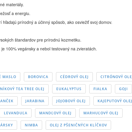
né materiály.
iežosť a energiu.
rí hľadajú prírodný a účinný spôsob, ako osviežiť svoj domov.
ysokých štandardov pre prírodnú kozmetiku.
 je 100% vegánsky a nebol testovaný na zvieratách.
É MASLO
BOROVICA
CÉDROVÝ OLEJ
CITRÓNOVÝ OLE
NÍKOVÝ TEA TREE OLEJ
EUKALYPTUS
FIALKA
GOJI
ANČEK
JARABINA
JOJOBOVÝ OLEJ
KAJEPUTOVÝ OLE
LEVANDUĽA
MANDĽOVÝ OLEJ
MARHUĽOVÝ OLEJ
KÁRSKY
NIMBA
OLEJ Z PŠENIČNÝCH KLÍČKOV