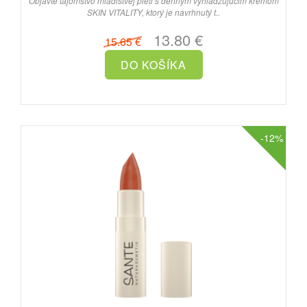
Objavte tajomstvo mladistvej pleti s denným vyhladzujúcim krémom
SKIN VITALITY, ktorý je navrhnutý t..
13.80 €
15.65 €
-12%