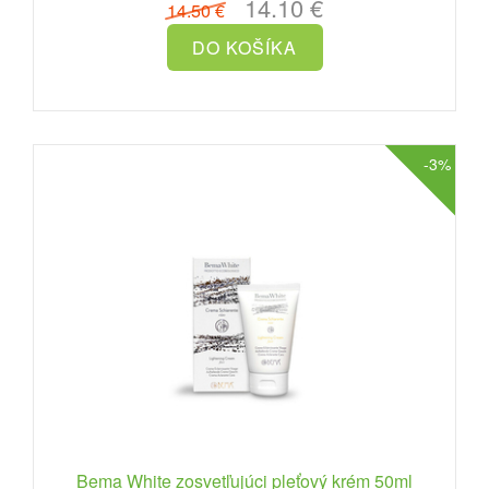
14.10 €
14.50 €
-3%
Bema White zosvetľujúci pleťový krém 50ml