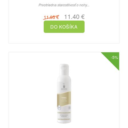
Prvotriedna starostlivosť o nohy...
11.40 €
11.95 €
-5%