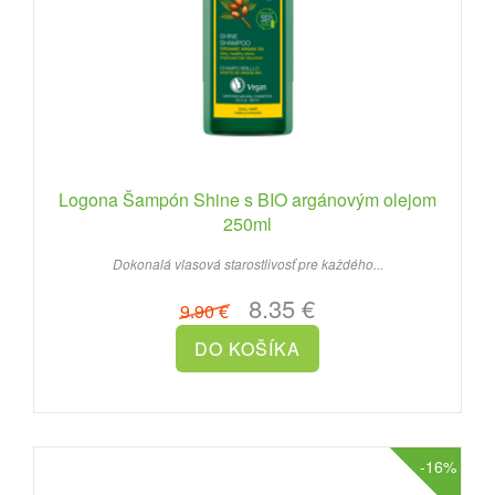
Logona Šampón Shine s BIO argánovým olejom
250ml
Dokonalá vlasová starostlivosť pre každého...
8.35 €
9.90 €
-16%