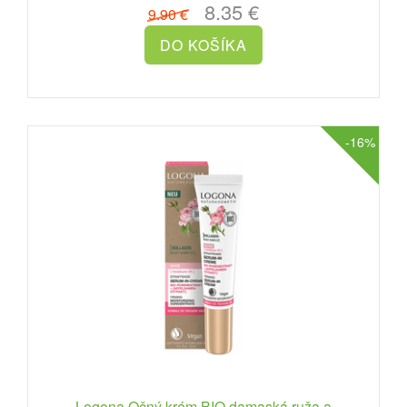
8.35 €
9.90 €
-16%
Logona Očný krém BIO damaská ruža a