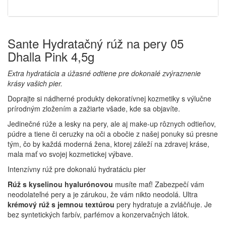
Sante Hydratačný rúž na pery 05
Dhalla Pink 4,5g
Extra hydratácia a úžasné odtiene pre dokonalé zvýraznenie
krásy vašich pier.
Doprajte si nádherné produkty dekoratívnej kozmetiky s výlučne
prírodným zložením a zažiarte všade, kde sa objavíte.
Jedinečné rúže a lesky na pery, ale aj make-up rôznych odtieňov,
púdre a tiene či ceruzky na oči a obočie z našej ponuky sú presne
tým, čo by každá moderná žena, ktorej záleží na zdravej kráse,
mala mať vo svojej kozmetickej výbave.
Intenzívny rúž pre dokonalú hydratáciu pier
Rúž s kyselinou hyalurónovou
musíte mať! Zabezpečí vám
neodolateľné pery a je zárukou, že vám nikto neodolá. Ultra
krémový rúž s jemnou textúrou
pery hydratuje a zvláčňuje. Je
bez syntetických farbív, parfémov a konzervačných látok.