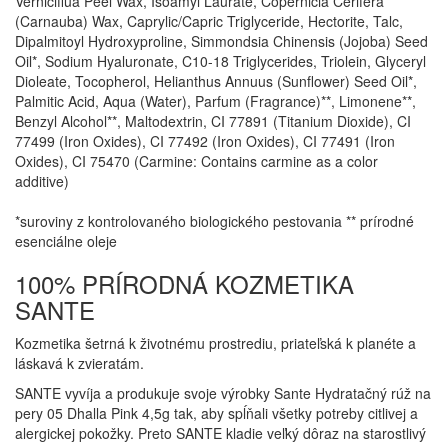
Verniciflua Peel Wax, Isoamyl Laurate, Copernicia Cerifera
(Carnauba) Wax, Caprylic/Capric Triglyceride, Hectorite, Talc,
Dipalmitoyl Hydroxyproline, Simmondsia Chinensis (Jojoba) Seed
Oil*, Sodium Hyaluronate, C10-18 Triglycerides, Triolein, Glyceryl
Dioleate, Tocopherol, Helianthus Annuus (Sunflower) Seed Oil*,
Palmitic Acid, Aqua (Water), Parfum (Fragrance)**, Limonene**,
Benzyl Alcohol**, Maltodextrin, CI 77891 (Titanium Dioxide), CI
77499 (Iron Oxides), CI 77492 (Iron Oxides), CI 77491 (Iron
Oxides), CI 75470 (Carmine: Contains carmine as a color
additive)
*suroviny z kontrolovaného biologického pestovania ** prírodné
esenciálne oleje
100% PRÍRODNÁ KOZMETIKA
SANTE
Kozmetika šetrná k životnému prostrediu, priateľská k planéte a
láskavá k zvieratám.
SANTE vyvíja a produkuje svoje výrobky Sante Hydratačný rúž na
pery 05 Dhalla Pink 4,5g tak, aby spĺňali všetky potreby citlivej a
alergickej pokožky. Preto SANTE kladie veľký dôraz na starostlivý