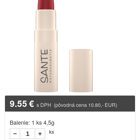
9.55
€
s DPH (pôvodná cena 10.80,- EUR)
Balenie: 1 ks 4,5g
ks