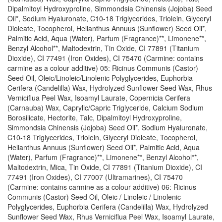
Dipalmitoyl Hydroxyproline, Simmondsia Chinensis (Jojoba) Seed
Oil*, Sodium Hyaluronate, C10-18 Triglycerides, Triolein, Glyceryl
Dioleate, Tocopherol, Helianthus Annuus (Sunflower) Seed Oil*,
Palmitic Acid, Aqua (Water), Parfum (Fragrance)**, Limonene**,
Benzyl Alcohol**, Maltodextrin, Tin Oxide, CI 77891 (Titanium
Dioxide), CI 77491 (Iron Oxides), CI 75470 (Carmine: contains
carmine as a colour additive) 05: Ricinus Communis (Castor)
Seed Oil, Oleic/Linoleic/Linolenic Polyglycerides, Euphorbia
Cerifera (Candelilla) Wax, Hydrolyzed Sunflower Seed Wax, Rhus
Verniciflua Peel Wax, Isoamyl Laurate, Copernicia Cerifera
(Carnauba) Wax, Caprylic/Capric Triglyceride, Calcium Sodium
Borosilicate, Hectorite, Talc, Dipalmitoyl Hydroxyproline,
Simmondsia Chinensis (Jojoba) Seed Oil*, Sodium Hyaluronate,
C10-18 Triglycerides, Triolein, Glyceryl Dioleate, Tocopherol,
Helianthus Annuus (Sunflower) Seed Oil*, Palmitic Acid, Aqua
(Water), Parfum (Fragrance)**, Limonene**, Benzyl Alcohol**,
Maltodextrin, Mica, Tin Oxide, CI 77891 (Titanium Dioxide), CI
77491 (Iron Oxides), CI 77007 (Ultramarines), CI 75470
(Carmine: contains carmine as a colour additive) 06: Ricinus
Communis (Castor) Seed Oil, Oleic / Linoleic / Linolenic
Polyglycerides, Euphorbia Cerifera (Candelilla) Wax, Hydrolyzed
Sunflower Seed Wax, Rhus Verniciflua Peel Wax, Isoamyl Laurate,