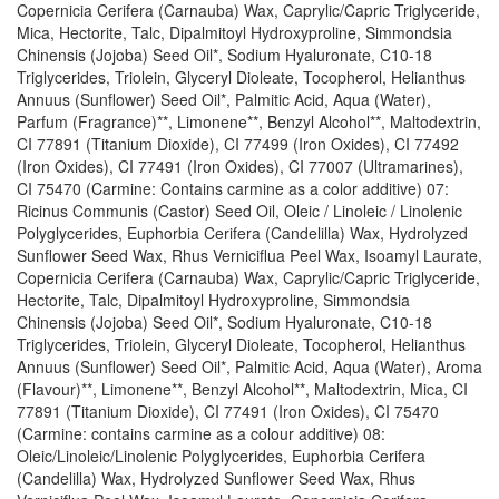
Copernicia Cerifera (Carnauba) Wax, Caprylic/Capric Triglyceride,
Mica, Hectorite, Talc, Dipalmitoyl Hydroxyproline, Simmondsia
Chinensis (Jojoba) Seed Oil*, Sodium Hyaluronate, C10-18
Triglycerides, Triolein, Glyceryl Dioleate, Tocopherol, Helianthus
Annuus (Sunflower) Seed Oil*, Palmitic Acid, Aqua (Water),
Parfum (Fragrance)**, Limonene**, Benzyl Alcohol**, Maltodextrin,
CI 77891 (Titanium Dioxide), CI 77499 (Iron Oxides), CI 77492
(Iron Oxides), CI 77491 (Iron Oxides), CI 77007 (Ultramarines),
CI 75470 (Carmine: Contains carmine as a color additive) 07:
Ricinus Communis (Castor) Seed Oil, Oleic / Linoleic / Linolenic
Polyglycerides, Euphorbia Cerifera (Candelilla) Wax, Hydrolyzed
Sunflower Seed Wax, Rhus Verniciflua Peel Wax, Isoamyl Laurate,
Copernicia Cerifera (Carnauba) Wax, Caprylic/Capric Triglyceride,
Hectorite, Talc, Dipalmitoyl Hydroxyproline, Simmondsia
Chinensis (Jojoba) Seed Oil*, Sodium Hyaluronate, C10-18
Triglycerides, Triolein, Glyceryl Dioleate, Tocopherol, Helianthus
Annuus (Sunflower) Seed Oil*, Palmitic Acid, Aqua (Water), Aroma
(Flavour)**, Limonene**, Benzyl Alcohol**, Maltodextrin, Mica, CI
77891 (Titanium Dioxide), CI 77491 (Iron Oxides), CI 75470
(Carmine: contains carmine as a colour additive) 08:
Oleic/Linoleic/Linolenic Polyglycerides, Euphorbia Cerifera
(Candelilla) Wax, Hydrolyzed Sunflower Seed Wax, Rhus