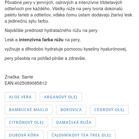
Pôvabné pery v jemných, oslnivých a intenzívne trblietavých
odtieňoch pre každého. Všetky rúže na pery tvoria dokonalú
paletu farieb a odtieňov, vďaka čomu ústam dodávajú žiarivý lesk
a jedinečnú sýtu farbu.
Najväčšie prednosti hydratačného rúžu na pery
Lesk a
intenzívna farba rúžu
na pery,
vyživuje a dlhodobo hydratuje pomocou kyseliny hyalurónovej,
pery pôsobia na pohľad plnšie a zdravšie.
Značka:
Sante
EAN:4025089085812
ALOE VERA
ARGANOVÝ OLEJ
BAMBUCKÉ MASLO
BOROVICA
CÉDROVÝ OLEJ
CITRÓNOVÝ OLEJ
DAMAŠSKÁ RUŽA
DUBOVÁ KÔRA
ČAJOVNÍKOVÝ TEA TREE OLEJ