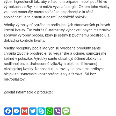
výber ingrediencií tak, aby v žiadnom prípade neboli použité vo
výrobkoch zložky, ktoré môžu vyvolať alergie. Okrem toho všetky
vstupné materiály musia spĺňať tie najprísnejšie kritériá
spoločnosti, a to čistotu a nesmú podráždiť pokožku.
Všetky výrobky sú vyrábané podľa jasných stanovených prísnych
kritérií kvality. Tie zahŕňajú starostlivý výber vstupných materiálov,
správny výrobný proces, ktorý je šetrný k životnému prostrediu a
dôkladnú kontrolu kvality.
Všetky receptúry podľa ktorých sú vyrobené produkty sante
chránia životné prostredie, sú vegánske a účinné, samozrejme
šetrné v pokožke. Výrobky sante obsahujú účinné zložky na
rastlinnej báze, drahocenné výťažky a oleje certifikovanej
ekologickej kvality. Neobsahujú suroviny na báze minerálnych
olejov ani syntetické konzervačné látky a farbivá. Sú bez
mikroplastov.
Zdieľať informácie o produkte:
Facebook
Messenger
Gmail
Twitter
Skype
WhatsApp
Viber
Message