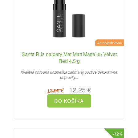
Na objednávku
Sante Rúž na pery Mat Matt Matte 05 Velvet
Red 4,5 g
Kvalitná prírodná kozmetika zahŕňa aj poctivé dekoratívne
prípravky...
12.25 €
13.90 €
-12%