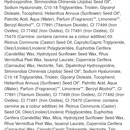
Hydroxyproline, Simmondsia Chinensis (Jojoba) Seed Oil*,
Sodium Hyaluronate, C10-18 Triglycerides, Triolein, Glyceryl
Dioleate, Tocopherol, Helianthus Annuus (Sunflower) Seed Oil*,
Palmitic Acid, Aqua (Water), Parfum (Fragrance)**, Limonene**,
Benzyl Alcohol**, CI 77891 (Titanium Dioxide), CI 77499 (Iron
Oxides), CI 77492 (Iron Oxides), CI 77491 (Iron Oxides), CI
75470 (Carmine: contains carmine as a colour additive) 03:
Ricinus Communis (Castor) Seed Oil, Caprylic/Capric Triglyceride,
Oleic/Linoleic/Linolenic Polyglycerides, Euphorbia Cerifera
(Candelilla) Wax, Hydrolyzed Sunflower Seed Wax, Rhus
Verniciflua Peel Wax, Isoamyl Laurate, Copernicia Cerifera
(Carnauba) Wax, Hectorite, Talc, Dipalmitoyl Hydroxyproline,
Simmondsia Chinensis (Jojoba) Seed Oil*, Sodium Hyaluronate,
C10-18 Triglycerides, Triolein, Glyceryl Dioleate, Tocopherol,
Helianthus Annuus (Sunflower) Seed Oil*, Palmitic Acid, Aqua
(Water), Parfum (Fragrance)**, Limonene**, Benzyl Alcohol**, CI
77891 (Titanium Dioxide), CI 77499 (Iron Oxides), CI 77492 (Iron
Oxides), CI 77491 (Iron Oxides), CI 75470 (Carmine: contains
carmine as a colour additive) 04: Ricinus Communis (Castor)
Seed Oil, Oleic/Linoleic/Linolenic Polyglycerides, Euphorbia
Cerifera (Candelilla) Wax, Mica, Hydrolyzed Sunflower Seed Wax,
Rhus Verniciflua Peel Wax, Isoamyl Laurate, Copernicia Cerifera
(Carnauba) Wax, Caprylic/Capric Triglyceride, Hectorite, Talc,