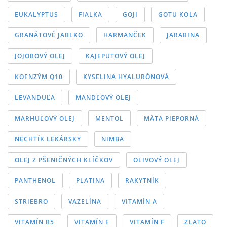
EUKALYPTUS
FIALKA
GOJI
GOTU KOLA
GRANÁTOVÉ JABLKO
HARMANČEK
JARABINA
JOJOBOVÝ OLEJ
KAJEPUTOVÝ OLEJ
KOENZÝM Q10
KYSELINA HYALURÓNOVÁ
LEVANDUĽA
MANDĽOVÝ OLEJ
MARHUĽOVÝ OLEJ
MENTOL
MÄTA PIEPORNÁ
NECHTÍK LEKÁRSKY
NIMBA
OLEJ Z PŠENIČNÝCH KLÍČKOV
OLIVOVÝ OLEJ
PANTHENOL
PLATINA
RAKYTNÍK
STRIEBRO
VAZELÍNA
VITAMÍN A
VITAMÍN B5
VITAMÍN E
VITAMÍN F
ZLATO