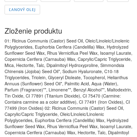
ĽANOVÝ OLEJ
Zloženie produktu
01: Ricinus Communis (Castor) Seed Oil, Oleic/Linoleic/Linolenic
Polyglycerides, Euphorbia Cerifera (Candelilla) Wax, Hydrolyzed
Sunflower Seed Wax, Rhus Verniciflua Peel Wax, Isoamyl Laurate,
Copernicia Cerifera (Carnauba) Wax, Caprylic/Capric Triglyceride,
Mica, Hectorite, Talc, Dipalmitoyl Hydroxyproline, Simmondsia
Chinensis (Jojoba) Seed Oil*, Sodium Hyaluronate, C10-18
Triglycerides, Triolein, Glyceryl Dioleate, Tocopherol, Helianthus
Annuus (Sunflower) Seed Oil*, Palmitic Acid, Aqua (Water),
Parfum (Fragrance)**, Limonene**, Benzyl Alcohol**, Maltodextrin,
Tin Oxide, CI 77891 (Titanium Dioxide), CI 75470 (Carmine:
Contains carmine as a color additive), CI 77491 (Iron Oxides), CI
77499 (Iron Oxides) 02: Ricinus Communis (Castor) Seed Oil,
Caprylic/Capric Triglyceride, Oleic/Linoleic/Linolenic
Polyglycerides, Euphorbia Cerifera (Candelilla) Wax, Hydrolyzed
Sunflower Seed Wax, Rhus Verniciflua Peel Wax, Isoamyl Laurate,
Copernicia Cerifera (Carnauba) Wax, Hectorite, Talc, Dipalmitoyl